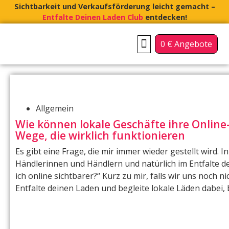
Sichtbarkeit und Verkaufsförderung leicht gemacht –
Entfalte Deinen Laden Club
entdecken!
0 € Angebote
FÜR INHABERGEFÜHRTE LÄDEN
FÜR CITY-MANAGEMENTS & VEREINE
Allgemein
Wie können lokale Geschäfte ihre Online-
Wege, die wirklich funktionieren
Es gibt eine Frage, die mir immer wieder gestellt wird.
Händlerinnen und Händlern und natürlich im Entfalte d
ich online sichtbarer?“ Kurz zu mir, falls wir uns noch n
Entfalte deinen Laden und begleite lokale Läden dabei, 