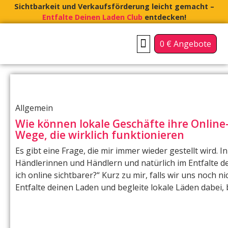
Sichtbarkeit und Verkaufsförderung leicht gemacht –
Entfalte Deinen Laden Club
entdecken!
0 € Angebote
FÜR INHABERGEFÜHRTE LÄDEN
FÜR CITY-MANAGEMENTS & VEREINE
Allgemein
Wie können lokale Geschäfte ihre Online-
Wege, die wirklich funktionieren
Es gibt eine Frage, die mir immer wieder gestellt wird.
Händlerinnen und Händlern und natürlich im Entfalte d
ich online sichtbarer?“ Kurz zu mir, falls wir uns noch n
Entfalte deinen Laden und begleite lokale Läden dabei, 