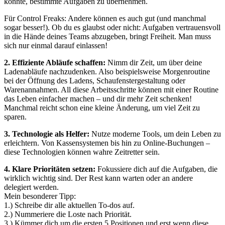
könnte, bestimmte Aufgaben zu übernehmen.
Für Control Freaks: Andere können es auch gut (und manchmal
sogar besser!). Ob du es glaubst oder nicht: Aufgaben vertrauensvoll
in die Hände deines Teams abzugeben, bringt Freiheit. Man muss
sich nur einmal darauf einlassen!
2. Effiziente Abläufe schaffen:
Nimm dir Zeit, um über deine
Ladenabläufe nachzudenken. Also beispielsweise Morgenroutine
bei der Öffnung des Ladens, Schaufenstergestaltung oder
Warenannahmen. All diese Arbeitsschritte können mit einer Routine
das Leben einfacher machen – und dir mehr Zeit schenken!
Manchmal reicht schon eine kleine Änderung, um viel Zeit zu
sparen.
3. Technologie als Helfer:
Nutze moderne Tools, um dein Leben zu
erleichtern. Von Kassensystemen bis hin zu Online-Buchungen –
diese Technologien können wahre Zeitretter sein.
4. Klare Prioritäten setzen:
Fokussiere dich auf die Aufgaben, die
wirklich wichtig sind. Der Rest kann warten oder an andere
delegiert werden.
Mein besonderer Tipp:
1.) Schreibe dir alle aktuellen To-dos auf.
2.) Nummeriere die Loste nach Priorität.
3.) Kümmer dich um die ersten 5 Positionen und erst wenn diese