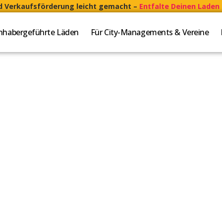
nd Verkaufsförderung leicht gemacht –
Entfalte Deinen Laden 
Inhabergeführte Läden
Für City-Managements & Vereine