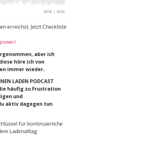
n erreichst. Jetzt Checkliste
npower/
vorgenommen, aber ich
iese höre ich von
nen immer wieder.
DEINEN LADEN PODCAST
die häufig zu Frustration
digen und
du aktiv dagegen tun
hlüssel für kontinuierliche
llem Ladenalltag