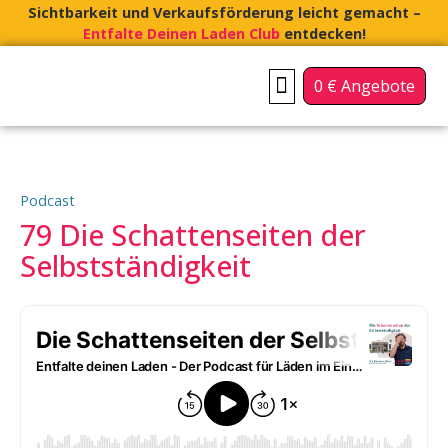
Sichtbarkeit und Verkaufsförderung leicht gemacht –
Entfalte Deinen Laden Club
entdecken!
0 € Angebote
FÜR INHABERGEFÜHRTE LÄDEN
FÜR CITY-MANAGEMENTS & VEREINE
Podcast
79
Die Schattenseiten der
Selbstständigkeit