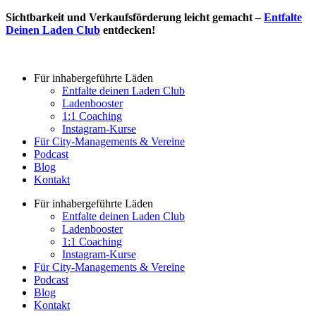
Zum
Sichtbarkeit und Verkaufsförderung leicht gemacht –
Entfalte
Inhalt
Deinen Laden Club
entdecken!
wechseln
Für inhabergeführte Läden
Entfalte deinen Laden Club
Ladenbooster
1:1 Coaching
Instagram-Kurse
Für City-Managements & Vereine
Podcast
Blog
Kontakt
Für inhabergeführte Läden
Entfalte deinen Laden Club
Ladenbooster
1:1 Coaching
Instagram-Kurse
Für City-Managements & Vereine
Podcast
Blog
Kontakt